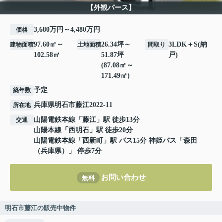
【外観パース】
3,680万円～4,480万円
価格
97.60㎡～
26.34坪～
3LDK＋S(納
建物面積
土地面積
間取り
102.58㎡
51.87坪
戸)
(87.08㎡～
171.49㎡)
予定
築年数
兵庫県
明石市
藤江
2022-11
所在地
山陽電鉄本線
「
藤江
」駅 徒歩13分
交通
山陽本線
「
西明石
」駅 徒歩20分
山陽電鉄本線
「
西新町
」駅 バス15分 神姫バス「森田
（兵庫県）」 停歩7分
お問い合わせ
無料
明石市藤江の販売中物件