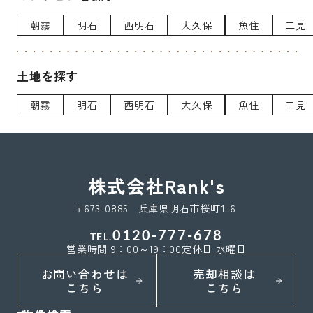
朝霧
明石
西明石
大久保
魚住
二見
土地を探す
朝霧
明石
西明石
大久保
魚住
二見
株式会社Rank's
〒673-0885 兵庫県明石市桜町1-6
0120-777-678
TEL.
営業時間 9：00～19：00
定休日 水曜日
お問い合わせは
売却相談は
こちら
こちら