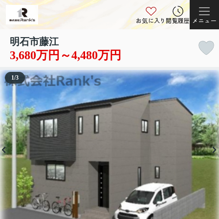
お気に入り
閲覧履歴
メニュー
明石市藤江
3,680万円～4,480万円
1
/
3