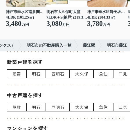
神戸市垂水区南多聞台４丁目
明石市大久保町大窪
神戸市垂水区舞子坂３丁目
4LDK (101.25㎡)
7LDK＋S(納戸) (219.39㎡)
4LDK (104.33㎡)
4
3,480
3,080
3,780
万円
万円
万円
ランクス）
明石市の不動産購入一覧
藤江駅
明石市藤江
新築戸建を探す
朝霧
明石
西明石
大久保
魚住
二見
中古戸建を探す
朝霧
明石
西明石
大久保
魚住
二見
マンションを探す