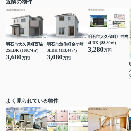
近隣の物件
明石市大久保町江井島
4LDK (88.80㎡)
明石市魚住町金ケ崎
明石市大久保町西脇
3,280
万円
3LDK (113.44㎡)
2SLDK (100.74㎡)
3,080
3,680
万円
万円
3
よく見られている物件