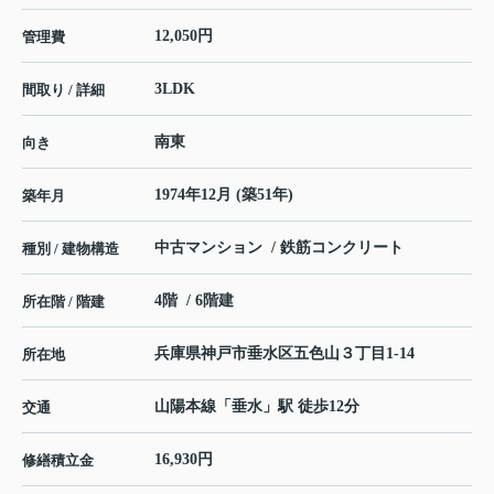
12,050円
管理費
3LDK
間取り / 詳細
南東
向き
1974年12月 (築51年)
築年月
中古マンション / 鉄筋コンクリート
種別 / 建物構造
4階 / 6階建
所在階 / 階建
兵庫県
神戸市垂水区
五色山
３丁目1-14
所在地
山陽本線
「
垂水
」駅 徒歩12分
交通
16,930円
修繕積立金