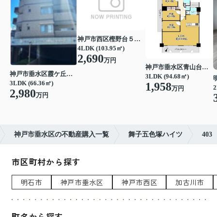
神戸市西区樫野台５丁目
4LDK (103.95㎡)
2,690
万円
神戸市垂水区青山台７丁目
神戸市垂水区霞ケ丘４丁目
3LDK (94.68㎡)
3LDK (66.36㎡)
1,958
2
万円
2,980
万円
神戸市垂水区の不動産購入一覧
舞子五色塚ハイツ
403
市区町村から探す
明石市
神戸市垂水区
神戸市西区
加古川市
町名から探す