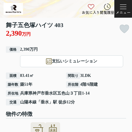
お気に入り
閲覧履歴
メニュー
舞子五色塚ハイツ 403
2,390
万円
2,390万円
価格
支払いシミュレーション
83.41㎡
3LDK
面積
間取り
築51年
4階/6階建
築年数
所在階
兵庫県
神戸市垂水区
五色山
３丁目1-14
所在地
山陽本線
「
垂水
」駅 徒歩12分
交通
物件の特徴