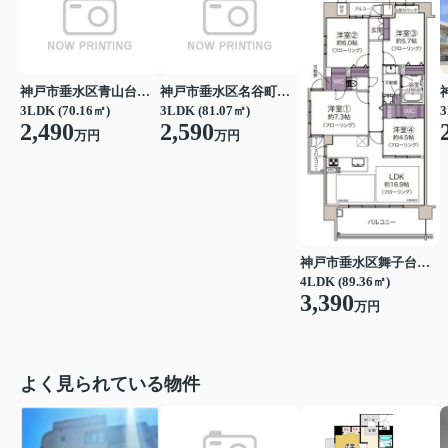
神戸市垂水区青山台８丁目
神戸市垂水区名谷町字室山
3
3LDK (70.16㎡)
3LDK (81.07㎡)
2,490
2,590
万円
万円
神戸市垂水区舞子台７丁目
4LDK (89.36㎡)
3,390
万円
よく見られている物件