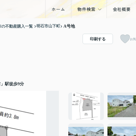
ホーム
物件検索
会社概要
戸建
明石市山下町
市の不動産購入一覧
A号地
マンション
印刷する
お気
土地
収益物件
」駅徒歩9分