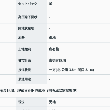
セットバック
済
高圧線下面積
-
路地状敷地
-
地勢
低地
土地権利
所有権
都市計画
市街化区域
接道状況
一方(北 公道 3.8m 間口 8.1m)
最適用途
-
工事規制区域、理蔵文化財包蔵地（明石城武家屋敷跡】
現況
更地