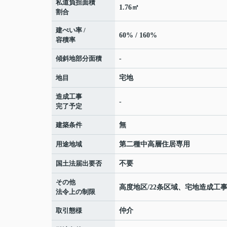
私道負担面積
1.76㎡
割合
建ぺい率 /
60% / 160%
容積率
傾斜地部分面積
-
地目
宅地
造成工事
-
完了予定
建築条件
無
用途地域
第二種中高層住居専用
国土法届出要否
不要
その他
高度地区/22条区域、宅地造成
法令上の制限
取引態様
仲介