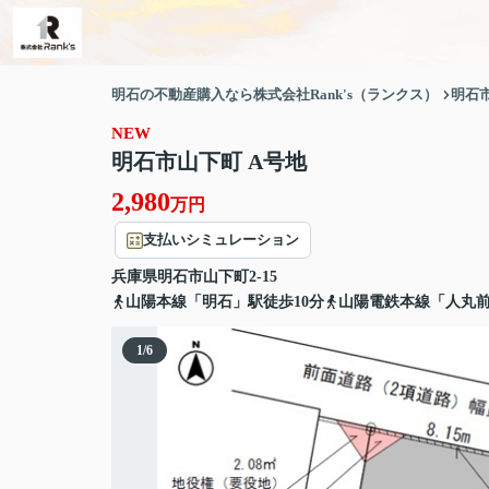
明石の不動産購入なら株式会社Rank's（ランクス）
明石
NEW
明石市山下町 A号地
2,980
万円
支払いシミュレーション
兵庫県
明石市
山下町
2-15
山陽本線「明石」駅徒歩10分
山陽電鉄本線「人丸前
1
/
6