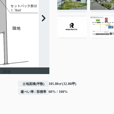
土地面積(坪数)
105.80㎡(32.00坪)
建ぺい率 / 容積率
60% / 160%