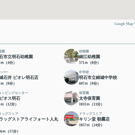
Google Ma
稚園
幼稚園
石市立明石幼稚園
錦江幼稚園
52ｍ（4分）
571ｍ（8分）
ーパー
中学校
城石井 ピオレ明石店
明石市立錦城中学校
76ｍ（9分）
697ｍ（9分）
ョッピングセンター
保育園
ピオス明石
太寺保育園
84ｍ（12分）
1031ｍ（13分）
ラッグストア
ドラッグストア
ラッグストアライフォート人丸
キリン堂 朝霧店
1857ｍ（24分）
46ｍ（17分）