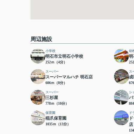
周辺施設
小学校
幼
明石市立明石小学校
明
252ｍ（4分）
2
スーパー
ス
スーパーマルハチ 明石店
成
606ｍ（8分）
6
スーパー
シ
三杉屋
パ
778ｍ（10分）
8
保育園
ド
稲爪保育園
ド
1035ｍ（13分）
店
13