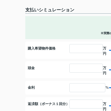
支払いシミュレーション
※実際
購入希望物件価格
万
円
頭金
万
円
金利
%
返済額（ボーナス１回分）
万
円