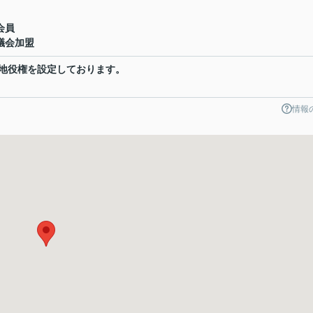
会員
議会加盟
地役権を設定しております。
情報