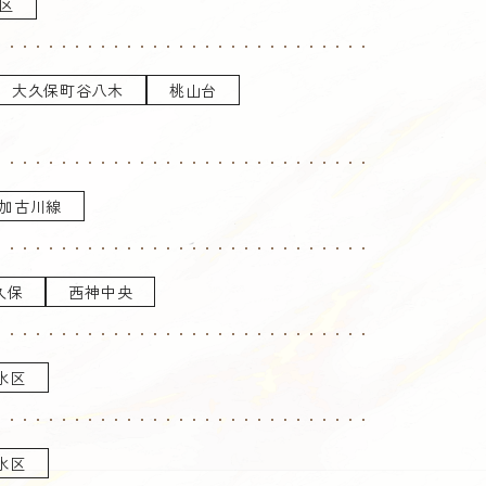
区
大久保町谷八木
桃山台
加古川線
久保
西神中央
水区
水区