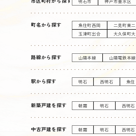
市区町村から探す
明石市
神戸市垂水区
町名から探す
魚住町西岡
二見町東二
玉津町出合
大久保町大
路線から探す
山陽本線
山陽電鉄本線
駅から探す
明石
西明石
魚住
新築戸建を探す
朝霧
明石
西明石
中古戸建を探す
朝霧
明石
西明石