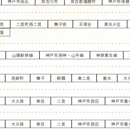
神戸市西区
加古川市
加古郡播磨町
神戸市須磨
見
二見町西二見
舞子坂
王塚台
清水が丘
窪
山陽新幹線
神戸市西神・山手線
神鉄粟生線
西新町
舞子
朝霧
東二見
垂水
大
大久保
魚住
二見
神戸市西区
神戸市垂
大久保
魚住
二見
神戸市西区
神戸市垂