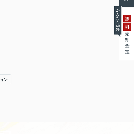
無
料
売却査定
ョン