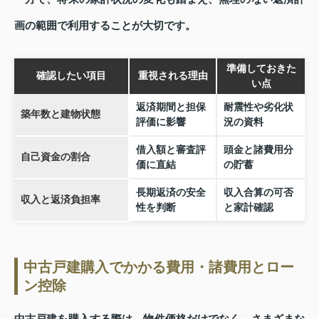
画の範囲で利用することが大切です。
準備しておきた
確認したい項目
重視される理由
い点
返済期間と担保
耐震性や劣化状
築年数と建物状態
評価に影響
況の資料
借入額と審査評
頭金と諸費用分
自己資金の割合
価に直結
の貯蓄
長期返済の安全
収入合算の可否
収入と返済負担率
性を判断
と家計確認
中古戸建購入でかかる費用・諸費用とロー
ン控除