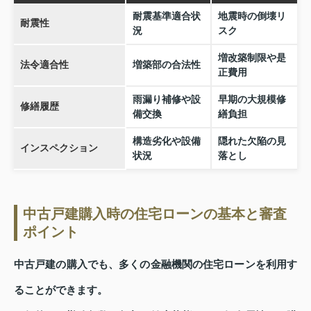
耐震基準適合状
地震時の倒壊リ
耐震性
況
スク
増改築制限や是
法令適合性
増築部の合法性
正費用
雨漏り補修や設
早期の大規模修
修繕履歴
備交換
繕負担
構造劣化や設備
隠れた欠陥の見
インスペクション
状況
落とし
中古戸建購入時の住宅ローンの基本と審査
ポイント
中古戸建の購入でも、多くの金融機関の住宅ローンを利用す
ることができます。