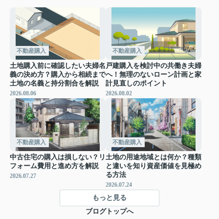
不動産購入
不動産購入
土地購入前に確認したい夫婦名
戸建購入を検討中の共働き夫婦
義の決め方？購入から相続まで
へ！無理のないローン計画と家
土地の名義と持分割合を解説
計見直しのポイント
2026.08.06
2026.08.02
不動産購入
不動産購入
中古住宅の購入は損しない？リ
土地の用途地域とは何か？種類
フォーム費用と進め方を解説
と違いを知り資産価値を見極め
る方法
2026.07.27
2026.07.24
もっと見る
ブログトップへ