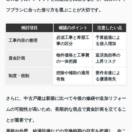
フプランに合った借り方を選ぶことが大切です。
検討項目
確認のポイント
注意したい点
必須工事と希望工
予算超過によ
工事内容の整理
事の区分
る借入増加
物件価格と工事費
返済負担率の
資金計画
の一体把握
上昇リスク
控除や補助の適用
要件未達によ
制度・税制
有無
る優遇喪失
さらに、中古戸建は新築に比べて今後の修繕や追加リフォー
ムの可能性が高いため、長期的な視点で資金計画を立てるこ
とが重要です。
屋根や外壁、給湯設備などの交換時期の目安を把握し、向こ