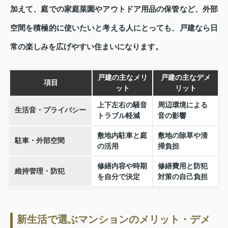
加えて、庭での家庭菜園やアウトドア用品の保管など、外部
空間を積極的に使いたいと考える人にとっても、戸建なら日
常の楽しみを広げやすい住まいになります。
戸建の主なメリ
戸建の主なデメ
項目
ット
リット
上下左右の騒音
周辺環境による
生活音・プライバシー
トラブル軽減
音の影響
敷地内駐車と庭
敷地の除草や清
駐車・外部空間
の活用
掃負担
修繕内容や時期
修繕費用と防犯
維持管理・防犯
を自分で決定
対策の自己負担
新生活で選ぶマンションのメリット・デメ