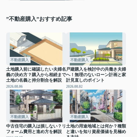
”不動産購入”おすすめ記事
不動産購入
不動産購入
土地購入前に確認したい夫婦名
戸建購入を検討中の共働き夫婦
義の決め方？購入から相続まで
へ！無理のないローン計画と家
土地の名義と持分割合を解説
計見直しのポイント
2026.08.06
2026.08.02
不動産購入
不動産購入
中古住宅の購入は損しない？リ
土地の用途地域とは何か？種類
フォーム費用と進め方を解説
と違いを知り資産価値を見極め