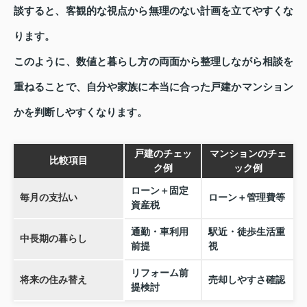
談すると、客観的な視点から無理のない計画を立てやすくな
ります。
このように、数値と暮らし方の両面から整理しながら相談を
重ねることで、自分や家族に本当に合った戸建かマンション
かを判断しやすくなります。
戸建のチェッ
マンションのチェ
比較項目
ク例
ック例
ローン＋固定
毎月の支払い
ローン＋管理費等
資産税
通勤・車利用
駅近・徒歩生活重
中長期の暮らし
前提
視
リフォーム前
将来の住み替え
売却しやすさ確認
提検討