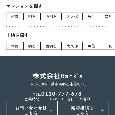
マンションを探す
朝霧
明石
西明石
大久保
魚住
二見
土地を探す
朝霧
明石
西明石
大久保
魚住
二見
株式会社Rank's
〒673-0885 兵庫県明石市桜町1-6
0120-777-678
TEL.
営業時間 9：00～19：00
定休日 水曜日
お問い合わせは
売却相談は
こちら
こちら