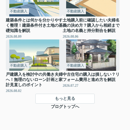
不動産購入
不動産購入
建築条件とは何かを分かりやす
土地購入前に確認したい夫婦名
く整理！建築条件付き土地の基
義の決め方？購入から相続まで
礎知識を解説
土地の名義と持分割合を解説
2026.08.09
2026.08.06
不動産購入
不動産購入
戸建購入を検討中の共働き夫婦
中古住宅の購入は損しない？リ
へ！無理のないローン計画と家
フォーム費用と進め方を解説
計見直しのポイント
2026.07.27
2026.08.02
もっと見る
ブログトップへ