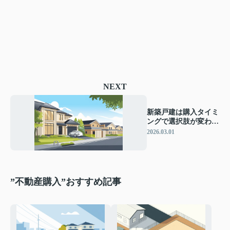
NEXT
新築戸建は購入タイミ
ングで選択肢が変わ
る！市場動向や年齢別
2026.03.01
のポイントをご紹介
”不動産購入”おすすめ記事