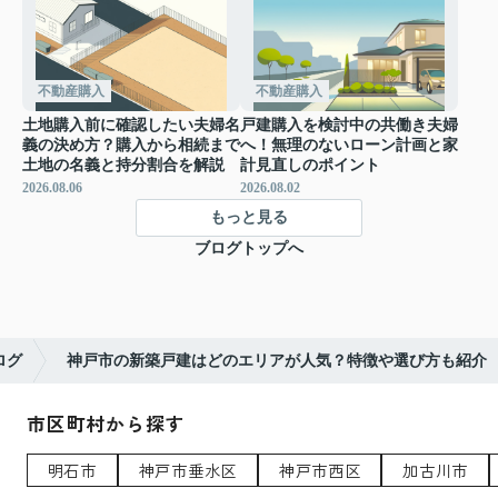
不動産購入
不動産購入
土地購入前に確認したい夫婦名
戸建購入を検討中の共働き夫婦
義の決め方？購入から相続まで
へ！無理のないローン計画と家
土地の名義と持分割合を解説
計見直しのポイント
2026.08.06
2026.08.02
もっと見る
ブログトップへ
ログ
神戸市の新築戸建はどのエリアが人気？特徴や選び方も紹介
市区町村から探す
明石市
神戸市垂水区
神戸市西区
加古川市