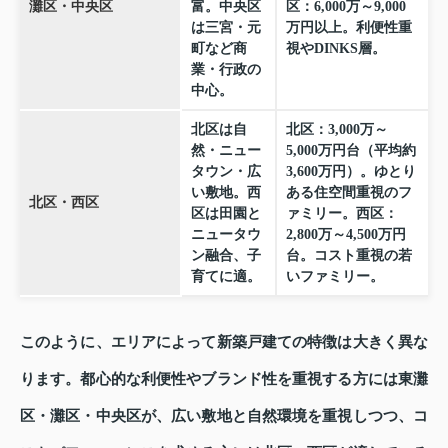
灘区・中央区
富。中央区
区：6,000万～9,000
は三宮・元
万円以上。利便性重
町など商
視やDINKS層。
業・行政の
中心。
北区は自
北区：3,000万～
然・ニュー
5,000万円台（平均約
タウン・広
3,600万円）。ゆとり
い敷地。西
ある住空間重視のフ
北区・西区
区は田園と
ァミリー。西区：
ニュータウ
2,800万～4,500万円
ン融合、子
台。コスト重視の若
育てに適。
いファミリー。
このように、エリアによって新築戸建ての特徴は大きく異な
ります。都心的な利便性やブランド性を重視する方には東灘
区・灘区・中央区が、広い敷地と自然環境を重視しつつ、コ