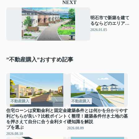
NEXT
明石市で新築を建て
るならどのエリアが
良い？おすすめポイ
2026.01.05
ントや選び方も紹介
”不動産購入”おすすめ記事
不動産購入
不動産購入
住宅ローンは変動金利と固定金
建築条件とは何かを分かりやす
利どちらが良い？比較ポイント
く整理！建築条件付き土地の基
を押さえて自分に合う金利タイ
礎知識を解説
プを選ぶ
2026.08.09
2026.08.10