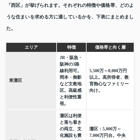
「西区」が挙げられます。それぞれの特徴や価格帯、どのよ
うな住まいを求める方に適しているかを、下表にまとめまし
た。
エリア
特徴
価格帯と向く層
JR・阪急・
阪神の3路
線利用可。
5,500万～8,000万円
岡本・御影
以上。高所得者、教
東灘区
など文教地
育熱心なファミリー
区。高級感
向け。
と利便性重
視。
灘区は利便
と落ち着き
の両立、文
灘区：5,000万～
化施設も豊
7,000万円台。中央