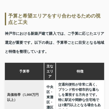
予算と希望エリアをすり合わせるための視
点と工夫
神戸市における新築戸建て購入では、ご予算に応じたエリア
選定が重要です。以下の表は、予算帯ごとに目安となる地域
と特徴を整理しています。
主な
予算帯
エリ
特徴
ア
交通利便性が非常に高く、
中央
ブランド性や都市的な暮ら
区・
高価格帯（5,000万円
しを重視する方向きです。
東灘
以上）
特に駅近や閑静な住宅地で
区・
は1億円以上となる場合もあ
灘区