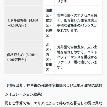
ります。
須磨
区・
市中心部へのアクセスも良
ミドル価格帯（4,000
垂水
く、落ち着いた住宅環境と
～5,500万円）
区・
手頃な価格帯のバランスが
兵庫
取れています。
区
北
郊外型で自然豊か、広い土
区・
地を確保しやすく、コスト
価格抑えめ（3,000～
西
パフォーマンスを重視する
4,000万円台）
区・
ファミリー層に適していま
長田
す。
区
（情報出典：神戸市の分譲住宅相場および土地＋建物の総額
シミュレーション結果）
同じご予算でも、エリアによって得られる暮らしの質は異な