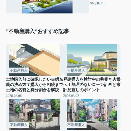
グは？夫婦に合っ
2025.07.01
た選び方も解説
”不動産購入”おすすめ記事
不動産購入
不動産購入
土地購入前に確認したい夫婦名
戸建購入を検討中の共働き夫婦
義の決め方？購入から相続まで
へ！無理のないローン計画と家
土地の名義と持分割合を解説
計見直しのポイント
2026.08.06
2026.08.02
不動産購入
不動産購入