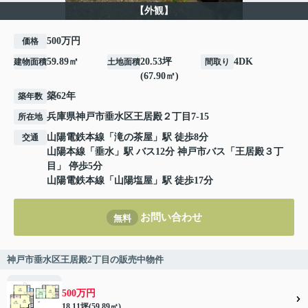
【外観】
500万円
価格
59.89㎡
20.53坪
4DK
建物面積
土地面積
間取り
(67.90㎡)
築62年
築年数
兵庫県
神戸市垂水区
王居殿
２丁目7-15
所在地
山陽電鉄本線
「
滝の茶屋
」駅 徒歩8分
交通
山陽本線
「
垂水
」駅 バス12分 神戸市バス「王居殿３丁
目」 停歩5分
山陽電鉄本線
「
山陽塩屋
」駅 徒歩17分
お問い合わせ
無料
神戸市垂水区王居殿2丁目の販売中物件
500万円
18.11坪(59.89㎡)