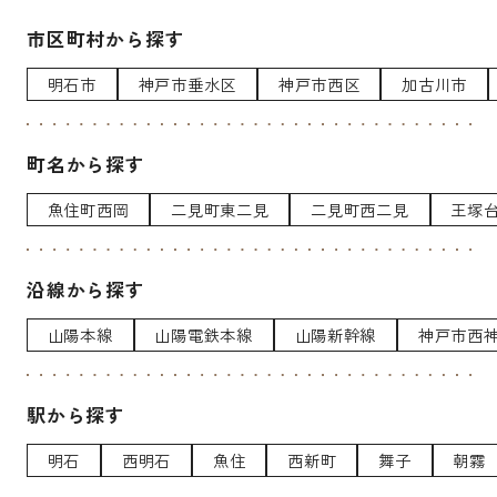
市区町村から探す
明石市
神戸市垂水区
神戸市西区
加古川市
町名から探す
魚住町西岡
二見町東二見
二見町西二見
王塚
沿線から探す
山陽本線
山陽電鉄本線
山陽新幹線
神戸市西
駅から探す
明石
西明石
魚住
西新町
舞子
朝霧