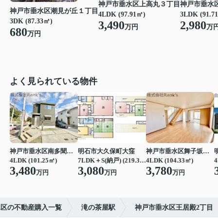
神戸市垂水区上高丸３丁目
神戸市垂水
神戸市垂水区潮見が丘１丁目
4LDK (97.91㎡)
3LDK (91.7
3DK (87.33㎡)
3,490
2,980
万円
万
680
万円
よく見られている物件
神戸市垂水区南多聞台４丁目
明石市大久保町大窪
神戸市垂水区舞子坂３丁目
4LDK (101.25㎡)
7LDK＋S(納戸) (219.39㎡)
4LDK (104.33㎡)
4
3,480
3,080
3,780
万円
万円
万円
水区の不動産購入一覧
滝の茶屋駅
神戸市垂水区王居殿2丁目