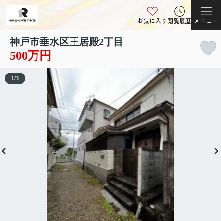
お気に入り
閲覧履歴
メニュー
神戸市垂水区王居殿2丁目
500万円
1
/
3