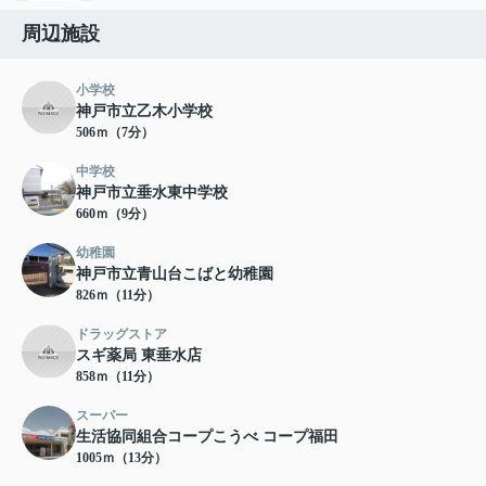
周辺施設
小学校
神戸市立乙木小学校
506ｍ（7分）
中学校
神戸市立垂水東中学校
660ｍ（9分）
幼稚園
神戸市立青山台こばと幼稚園
826ｍ（11分）
ドラッグストア
スギ薬局 東垂水店
858ｍ（11分）
スーパー
生活協同組合コープこうべ コープ福田
1005ｍ（13分）