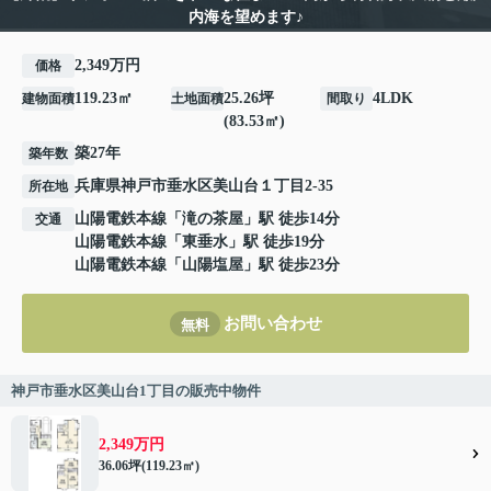
内海を望めます♪
2,349万円
価格
119.23㎡
25.26坪
4LDK
建物面積
土地面積
間取り
(83.53㎡)
築27年
築年数
兵庫県
神戸市垂水区
美山台
１丁目2-35
所在地
山陽電鉄本線
「
滝の茶屋
」駅 徒歩14分
交通
山陽電鉄本線
「
東垂水
」駅 徒歩19分
山陽電鉄本線
「
山陽塩屋
」駅 徒歩23分
お問い合わせ
無料
神戸市垂水区美山台1丁目の販売中物件
2,349万円
36.06坪(119.23㎡)