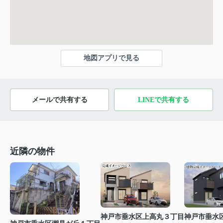
地図アプリで見る
メールで共有する
LINEで共有する
近隣の物件
神戸市垂水区上高丸３丁目
神戸市垂水