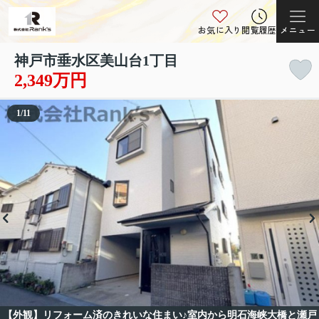
お気に入り
閲覧履歴
メニュー
神戸市垂水区美山台1丁目
2,349万円
1
/
11
【外観】リフォーム済のきれいな住まい♪室内から明石海峡大橋と瀬戸