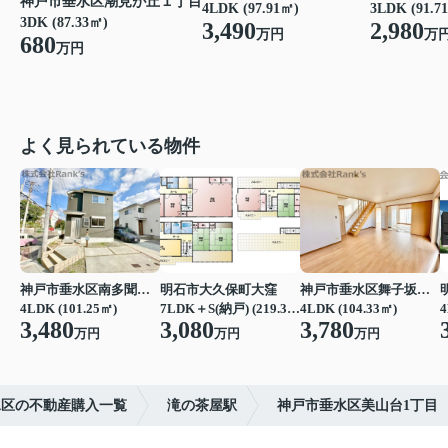
神戸市垂水区潮見が丘１丁目
4LDK (97.91㎡)
3LDK (91.7
3DK (87.33㎡)
3,490
2,980
万円
万
680
万円
よく見られている物件
神戸市垂水区南多聞台４丁目
明石市大久保町大窪
神戸市垂水区舞子坂３丁目
4LDK (101.25㎡)
7LDK＋S(納戸) (219.39㎡)
4LDK (104.33㎡)
4
3,480
3,080
3,780
万円
万円
万円
水区の不動産購入一覧
滝の茶屋駅
神戸市垂水区美山台1丁目