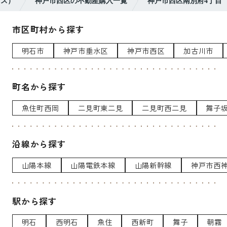
クス）
神戸市西区の不動産購入一覧
神戸市西区南別府4丁目
市区町村から探す
明石市
神戸市垂水区
神戸市西区
加古川市
町名から探す
魚住町西岡
二見町東二見
二見町西二見
舞子
沿線から探す
山陽本線
山陽電鉄本線
山陽新幹線
神戸市西
駅から探す
明石
西明石
魚住
西新町
舞子
朝霧