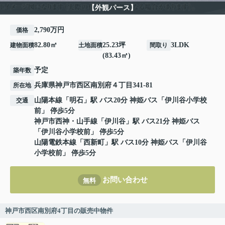
【外観パース】
2,790万円
価格
82.80㎡
25.23坪
3LDK
建物面積
土地面積
間取り
(83.43㎡)
予定
築年数
兵庫県
神戸市西区
南別府
４丁目341-81
所在地
山陽本線
「
明石
」駅 バス20分 神姫バス「伊川谷小学校
交通
前」 停歩5分
神戸市西神・山手線
「
伊川谷
」駅 バス21分 神姫バス
「伊川谷小学校前」 停歩5分
山陽電鉄本線
「
西新町
」駅 バス10分 神姫バス「伊川谷
小学校前」 停歩5分
お問い合わせ
無料
神戸市西区南別府4丁目の販売中物件