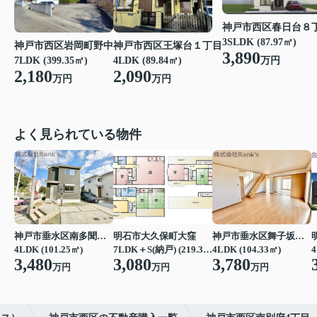
神戸市西区春日台８
3SLDK (87.97㎡)
神戸市西区岩岡町野中
神戸市西区王塚台１丁目
3,890
万円
7LDK (399.35㎡)
4LDK (89.84㎡)
2,180
2,090
万円
万円
よく見られている物件
神戸市垂水区南多聞台４丁目
明石市大久保町大窪
神戸市垂水区舞子坂３丁目
4LDK (101.25㎡)
7LDK＋S(納戸) (219.39㎡)
4LDK (104.33㎡)
4
3,480
3,080
3,780
万円
万円
万円