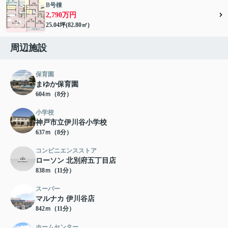
B号棟
2,790万円
25.04坪(82.80㎡)
周辺施設
保育園
まゆか保育園
604ｍ（8分）
小学校
神戸市立伊川谷小学校
637ｍ（8分）
コンビニエンスストア
ローソン 北別府五丁目店
838ｍ（11分）
スーパー
マルナカ 伊川谷店
842ｍ（11分）
ホームセンター