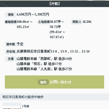
【外観】
4,698万円～5,398万円
価格
100.06㎡～
30.07坪～
4LDK
建物面積
土地面積
間取り
105.23㎡
50.72坪
(99.43㎡～
167.67㎡)
予定
築年数
兵庫県
明石市
日富美町
13-8，13-9，13-32，13-34
所在地
山陽電鉄本線
「
西新町
」駅 徒歩14分
交通
山陽本線
「
明石
」駅 徒歩17分
山陽電鉄本線
「
人丸前
」駅 徒歩27分
お問い合わせ
無料
明石市日富美町の販売中物件
1号棟