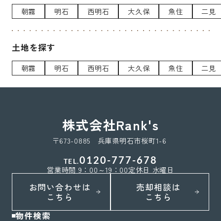
朝霧
明石
西明石
大久保
魚住
二見
土地を探す
朝霧
明石
西明石
大久保
魚住
二見
株式会社Rank's
〒673-0885 兵庫県明石市桜町1-6
0120-777-678
TEL.
営業時間 9：00～19：00
定休日 水曜日
お問い合わせは
売却相談は
こちら
こちら
物件検索