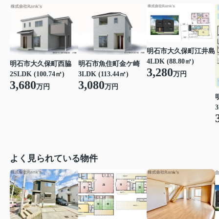
明石市大久保町江井島
4LDK (88.80㎡)
明石市魚住町金ケ崎
明石市大久保町西脇
3,280
万円
3LDK (113.44㎡)
2SLDK (100.74㎡)
3,080
3,680
万円
万円
3
よく見られている物件