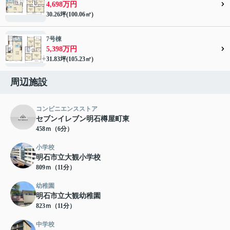
4,698万円
30.26坪(100.06㎡)
7号棟
5,398万円
31.83坪(105.23㎡)
周辺施設
コンビニエンスストア
セブンイレブン明石樽屋町東
458ｍ（6分）
小学校
明石市立大観小学校
809ｍ（11分）
幼稚園
明石市立大観幼稚園
823ｍ（11分）
中学校