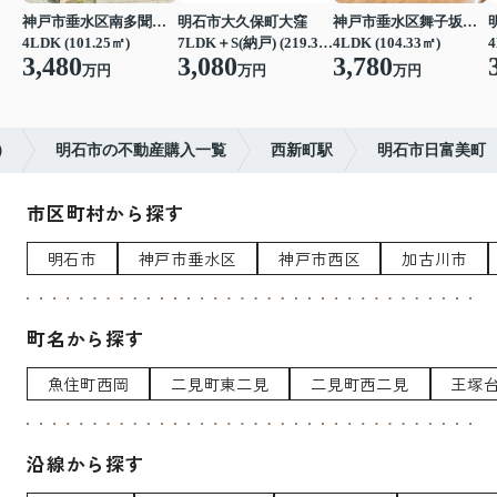
神戸市垂水区南多聞台４丁目
明石市大久保町大窪
神戸市垂水区舞子坂３丁目
4LDK (101.25㎡)
7LDK＋S(納戸) (219.39㎡)
4LDK (104.33㎡)
4
3,480
3,080
3,780
万円
万円
万円
）
明石市の不動産購入一覧
西新町駅
明石市日富美町
市区町村から探す
明石市
神戸市垂水区
神戸市西区
加古川市
町名から探す
魚住町西岡
二見町東二見
二見町西二見
王塚
沿線から探す