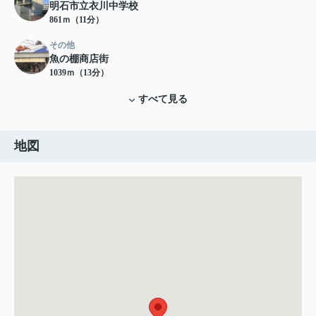
明石市立衣川中学校
861ｍ（11分）
その他
魚の棚商店街
1039ｍ（13分）
すべて見る
地図