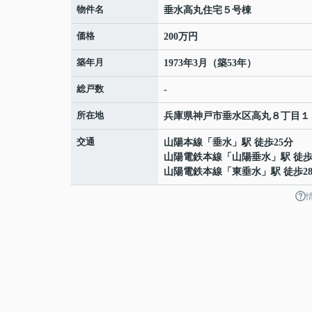
物件名
垂水高丸住宅５号棟
価格
200万円
築年月
1973年3月（築53年）
総戸数
-
所在地
兵庫県
神戸市垂水区
高丸
８丁目１
交通
山陽本線
「
垂水
」駅 徒歩25分
山陽電鉄本線
「
山陽垂水
」駅 徒歩
山陽電鉄本線
「
東垂水
」駅 徒歩2