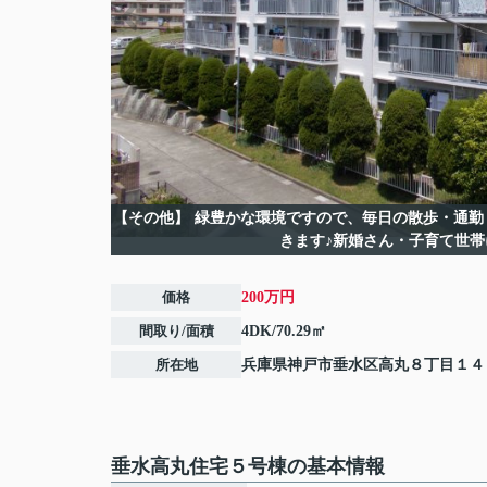
【その他】
緑豊かな環境ですので、毎日の散歩・通勤
きます♪新婚さん・子育て世帯
価格
200万円
間取り/面積
4DK/70.29㎡
所在地
兵庫県
神戸市垂水区
高丸
８丁目１４
垂水高丸住宅５号棟の基本情報