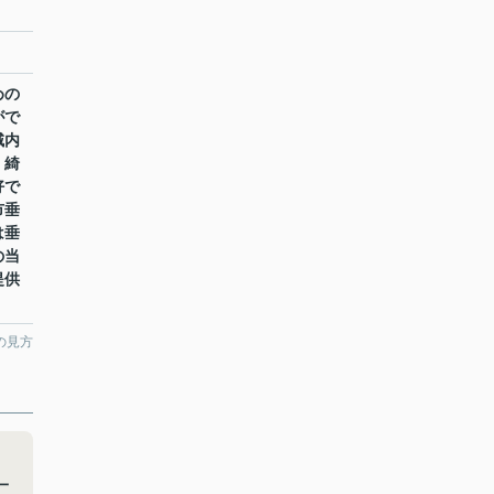
めの
がで
域内
、綺
好で
市垂
は垂
の当
提供
の見方
。
一