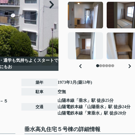
・通学も気持ちよくスタートで
にもお
築年
1973年3月(築53年)
駐車
空無
山陽本線
「
垂水
」駅 徒歩25分
－５
交通
山陽電鉄本線
「
山陽垂水
」駅 徒歩24分
山陽電鉄本線
「
東垂水
」駅 徒歩28分
垂水高丸住宅５号棟の詳細情報