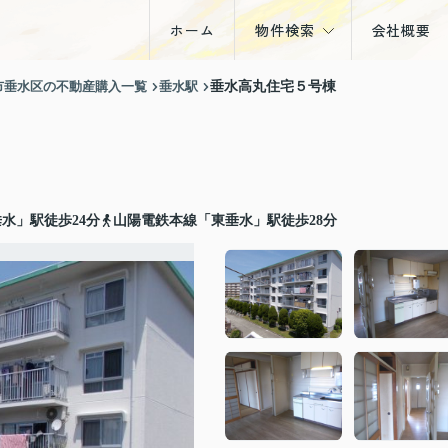
ホーム
物件検索
会社概要
戸建
市垂水区の不動産購入一覧
垂水駅
垂水高丸住宅５号棟
マンション
土地
収益物件
水」駅徒歩24分
山陽電鉄本線「東垂水」駅徒歩28分