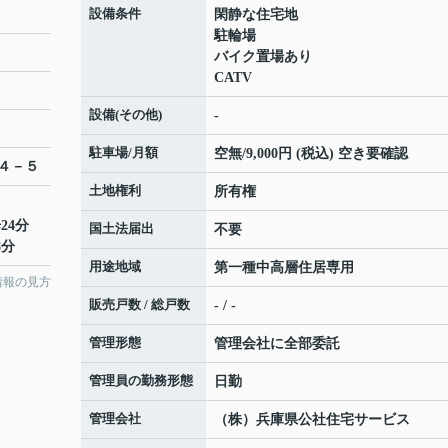
設備条件
閑静な住宅地
駐輪場
バイク置場あり
CATV
設備(その他)
-
駐車場/月額
空無/9,000円 (税込) 空き要確認
４－５
土地権利
所有権
24分
国土法届出
不要
8分
用途地域
第一種中高層住居専用
情報の見方
販売戸数 / 総戸数
- / -
管理形態
管理会社に全部委託
管理員の勤務形態
日勤
管理会社
（株）兵庫県公社住宅サービス