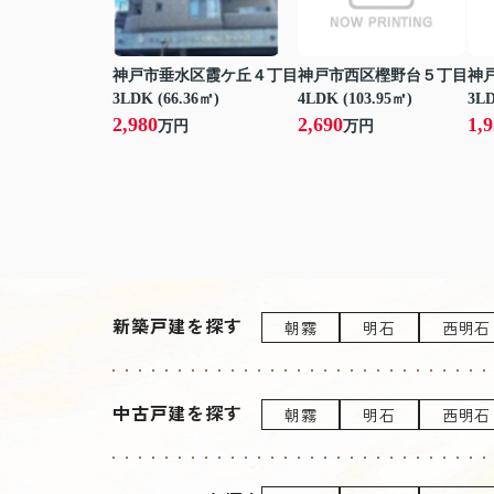
神戸市垂水区霞ケ丘４丁目
神戸市西区樫野台５丁目
神
3LDK (66.36㎡)
4LDK (103.95㎡)
3LD
2,980
2,690
1,
万円
万円
新築戸建を探す
朝霧
明石
西明石
中古戸建を探す
朝霧
明石
西明石