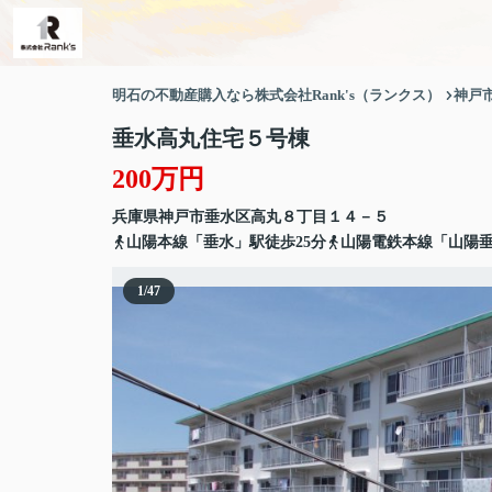
明石の不動産購入なら株式会社Rank's（ランクス）
神戸
垂水高丸住宅５号棟
200万円
兵庫県
神戸市垂水区
高丸
８丁目１４－５
山陽本線「垂水」駅徒歩25分
山陽電鉄本線「山陽垂
1
/
47