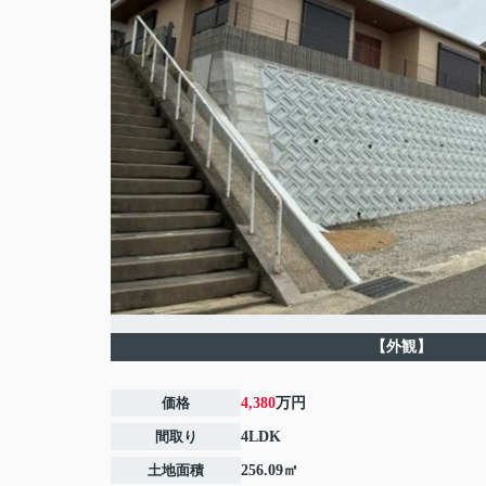
【外観】
価格
4,380
万円
間取り
4LDK
土地面積
256.09㎡