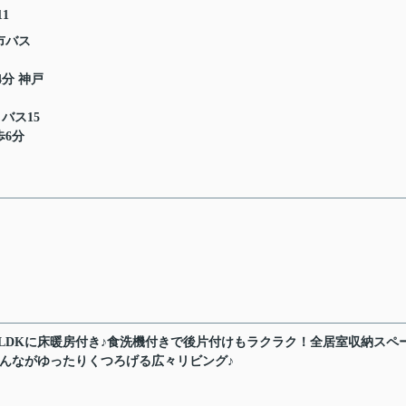
11
市バス
4分 神戸
 バス15
歩6分
）LDKに床暖房付き♪食洗機付きで後片付けもラクラク！全居室収納スペ
みんながゆったりくつろげる広々リビング♪