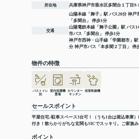
所在地
兵庫県
神戸市垂水区
多聞台
１丁目9-
山陽本線
「
舞子
」駅 バス20分 神戸
「多聞台」 停歩1分
山陽電鉄本線
「
舞子公園
」駅 バス1
交通
市バス「多聞台」 停歩1分
神戸市西神・山手線
「
学園都市
」駅
分 神戸市バス「本多聞２丁目」 停
物件の特徴
バストイレ
室内洗濯機
カウンター
浴室乾燥機
別
置場
キッチン
セールスポイント
平屋住宅♪駐車スペース3台可！（うち1台は堀込車庫
付き！散らかりがちな玄関もSICでスッキリ。ご家族
ポイント