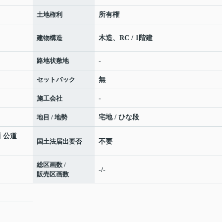
土地権利
所有権
建物構造
木造、RC / 1階建
路地状敷地
-
セットバック
無
施工会社
-
地目 / 地勢
宅地 / ひな段
西 公道
国土法届出要否
不要
総区画数 /
-/-
販売区画数