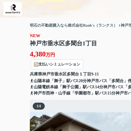
明石の不動産購入なら株式会社Rank's（ランクス）
神戸
NEW
神戸市垂水区多聞台1丁目
4,380
万円
支払いシミュレーション
兵庫県
神戸市垂水区
多聞台
１丁目9-11
山陽本線「舞子」駅バス20分神戸市バス「多聞台」停
山陽電鉄本線「舞子公園」駅バス14分神戸市バス「
神戸市西神・山手線「学園都市」駅バス15分神戸市
1
/
4