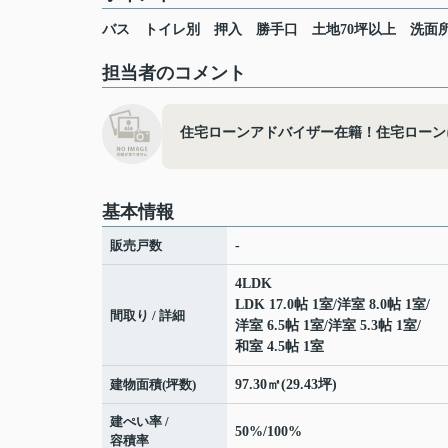
バス
トイレ別
押入
勝手口
土地70坪以上
洗面
担当者のコメント
住宅ローンアドバイザー在籍！住宅ローン
基本情報
販売戸数
-
4LDK
LDK 17.0帖 1室
/
洋室 8.0帖 1室
/
間取り / 詳細
洋室 6.5帖 1室
/
洋室 5.3帖 1室
/
和室 4.5帖 1室
建物面積(坪数)
97.30㎡(29.43坪)
建ぺい率 /
50%/100%
容積率