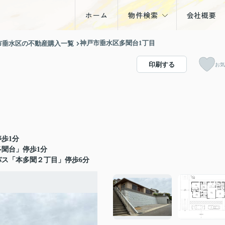
ホーム
物件検索
会社概要
戸建
神戸市垂水区多聞台1丁目
市垂水区の不動産購入一覧
マンション
印刷する
お気
土地
収益物件
歩1分
多聞台」停歩1分
バス「本多聞２丁目」停歩6分