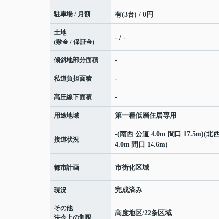
駐車場 / 月額
有(3台) / 0円
土地
- / -
(敷金 / 保証金)
傾斜地部分面積
-
私道負担面積
-
高圧線下面積
-
用途地域
第一種低層住居専用
-(南西 公道 4.0m 間口 17.5m)(北
接道状況
4.0m 間口 14.6m)
都市計画
市街化区域
現況
完成済み
その他
高度地区/22条区域
法令上の制限