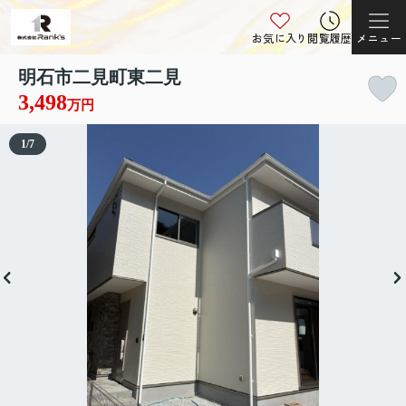
お気に入り
閲覧履歴
メニュー
明石市二見町東二見
3,498
万円
1
/
7