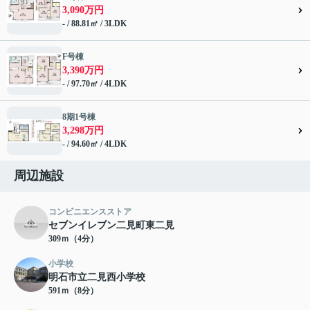
3,090万円
- / 88.81㎡ / 3LDK
F号棟
3,390万円
- / 97.70㎡ / 4LDK
8期1号棟
3,298万円
- / 94.60㎡ / 4LDK
周辺施設
コンビニエンスストア
セブンイレブン二見町東二見
309ｍ（4分）
小学校
明石市立二見西小学校
591ｍ（8分）