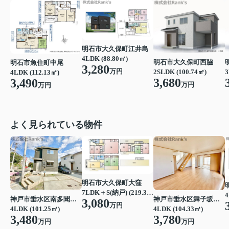
明石市大久保町江井島
4LDK (88.80㎡)
明石市大久保町西脇
明石市魚住町中尾
3,280
万円
3
2SLDK (100.74㎡)
4LDK (112.13㎡)
3,680
3,490
万円
万円
よく見られている物件
明石市大久保町大窪
7LDK＋S(納戸) (219.39㎡)
4
神戸市垂水区南多聞台４丁目
神戸市垂水区舞子坂３丁目
3,080
万円
4LDK (101.25㎡)
4LDK (104.33㎡)
3,480
3,780
万円
万円