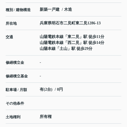
新築一戸建 / 木造
種別 / 建物構造
兵庫県
明石市
二見町東二見
1286-13
所在地
山陽電鉄本線
「
東二見
」駅 徒歩11分
交通
山陽電鉄本線
「
西二見
」駅 徒歩14分
山陽本線
「
土山
」駅 徒歩29分
-
修繕積立金
-
修繕積立基金
有(2台) / 0円
駐車場 / 月額
その他条件
所有権
土地権利