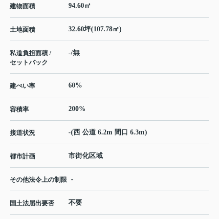
94.60㎡
建物面積
32.60坪(107.78㎡)
土地面積
-/無
私道負担面積 /
セットバック
60%
建ぺい率
200%
容積率
-(西 公道 6.2m 間口 6.3m)
接道状況
市街化区域
都市計画
-
その他法令上の制限
不要
国土法届出要否