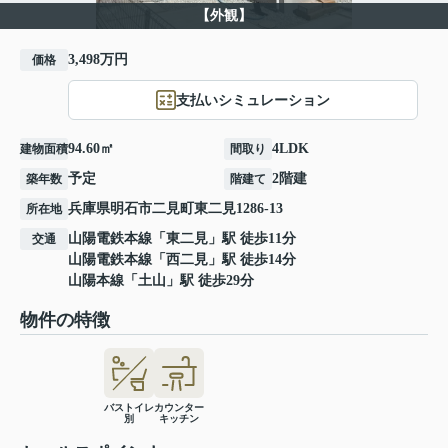
【外観】
3,498万円
価格
支払いシミュレーション
94.60㎡
4LDK
建物面積
間取り
予定
2階建
築年数
階建て
兵庫県
明石市
二見町東二見
1286-13
所在地
山陽電鉄本線
「
東二見
」駅 徒歩11分
交通
山陽電鉄本線
「
西二見
」駅 徒歩14分
山陽本線
「
土山
」駅 徒歩29分
物件の特徴
バストイレ
カウンター
別
キッチン