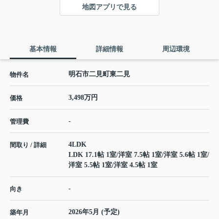
地図アプリで見る
基本情報
詳細情報
周辺環境
明石市二見町東二見
物件名
3,498万円
価格
-
管理費
4LDK
間取り / 詳細
LDK 17.1帖 1室
/
洋室 7.5帖 1室
/
洋室 5.6帖 1室
/
洋室 5.5帖 1室
/
洋室 4.5帖 1室
-
向き
2026年5月 (予定)
築年月