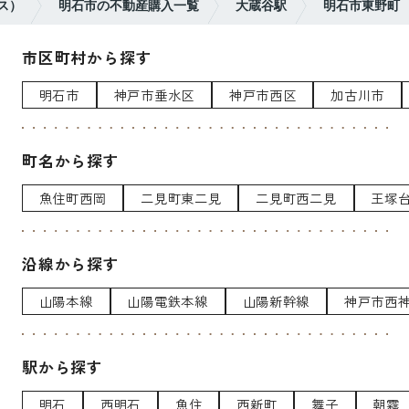
ス）
明石市の不動産購入一覧
大蔵谷駅
明石市東野町
市区町村から探す
明石市
神戸市垂水区
神戸市西区
加古川市
町名から探す
魚住町西岡
二見町東二見
二見町西二見
王塚
沿線から探す
山陽本線
山陽電鉄本線
山陽新幹線
神戸市西
駅から探す
明石
西明石
魚住
西新町
舞子
朝霧