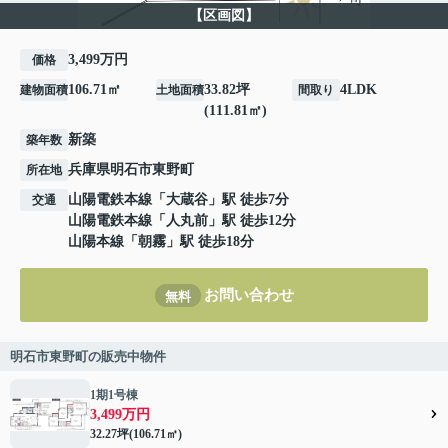
【区画図】
3,499万円
価格
106.71㎡
33.82坪
4LDK
建物面積
土地面積
間取り
(111.81㎡)
新築
築年数
兵庫県
明石市
東野町
所在地
山陽電鉄本線
「
大蔵谷
」駅 徒歩7分
交通
山陽電鉄本線
「
人丸前
」駅 徒歩12分
山陽本線
「
朝霧
」駅 徒歩18分
お問い合わせ
無料
明石市東野町の販売中物件
1期1号棟
3,499万円
32.27坪(106.71㎡)