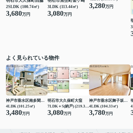
明石市魚住町金ケ崎
明石市大久保町西脇
3,280
万円
3LDK (113.44㎡)
2SLDK (100.74㎡)
3,080
3,680
万円
万円
3
よく見られている物件
神戸市垂水区南多聞台４丁目
明石市大久保町大窪
神戸市垂水区舞子坂３丁目
4LDK (101.25㎡)
7LDK＋S(納戸) (219.39㎡)
4LDK (104.33㎡)
4
3,480
3,080
3,780
万円
万円
万円