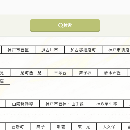
検索
神戸市西区
加古川市
加古郡播磨町
神戸市須磨
見
二見町西二見
王塚台
舞子坂
清水が丘
窪
山陽新幹線
神戸市西神・山手線
神鉄粟生線
西新町
舞子
朝霧
東二見
大久保