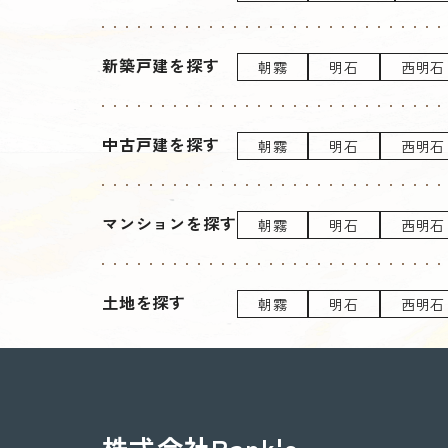
新築戸建を探す
朝霧
明石
西明石
中古戸建を探す
朝霧
明石
西明石
マンションを探す
朝霧
明石
西明石
土地を探す
朝霧
明石
西明石
株式会社Rank's