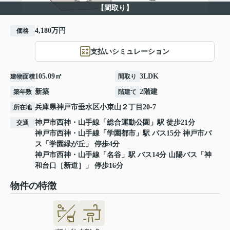
【間取り】
4,180万円
価格
支払いシミュレーション
105.09㎡
3LDK
建物面積
間取り
新築
2階建
築年数
階建て
兵庫県
神戸市垂水区
小束山
２丁目20-7
所在地
神戸市西神・山手線
「
総合運動公園
」駅 徒歩21分
交通
神戸市西神・山手線
「
学園都市
」駅 バス15分 神戸市バ
ス「学園緑が丘」 停歩4分
神戸市西神・山手線
「
名谷
」駅 バス14分 山陽バス「神
和台口［新道］」 停歩16分
物件の特徴