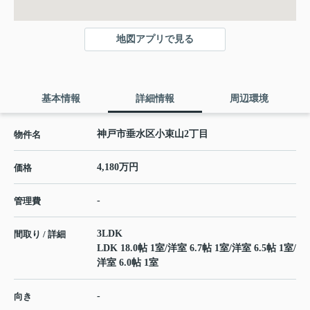
地図アプリで見る
基本情報
詳細情報
周辺環境
神戸市垂水区小束山2丁目
物件名
4,180万円
価格
-
管理費
3LDK
間取り / 詳細
LDK 18.0帖 1室
/
洋室 6.7帖 1室
/
洋室 6.5帖 1室
/
洋室 6.0帖 1室
-
向き