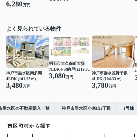
6,280
万円
よく見られている物件
明石市大久保町大窪
7LDK＋S(納戸) (219.39㎡)
4
神戸市垂水区南多聞台４丁目
神戸市垂水区舞子坂３丁目
3,080
万円
4LDK (101.25㎡)
4LDK (104.33㎡)
3,480
3,780
万円
万円
市垂水区の不動産購入一覧
神戸市垂水区小束山2丁目
1号棟
市区町村から探す