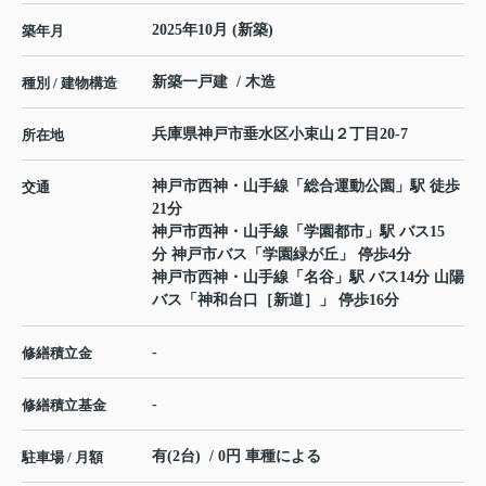
2025年10月 (新築)
築年月
新築一戸建 / 木造
種別 / 建物構造
兵庫県
神戸市垂水区
小束山
２丁目20-7
所在地
神戸市西神・山手線
「
総合運動公園
」駅 徒歩
交通
21分
神戸市西神・山手線
「
学園都市
」駅 バス15
分 神戸市バス「学園緑が丘」 停歩4分
神戸市西神・山手線
「
名谷
」駅 バス14分 山陽
バス「神和台口［新道］」 停歩16分
-
修繕積立金
-
修繕積立基金
有(2台) / 0円 車種による
駐車場 / 月額