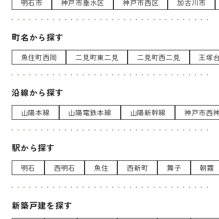
明石市
神戸市垂水区
神戸市西区
加古川市
町名から探す
魚住町西岡
二見町東二見
二見町西二見
王塚
沿線から探す
山陽本線
山陽電鉄本線
山陽新幹線
神戸市西
駅から探す
明石
西明石
魚住
西新町
舞子
朝霧
新築戸建を探す