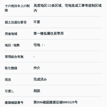
高度地区/22条区域、宅地造成工事等規制区域
その他法令上の制
限
内
不要
国土法届出要否
第一種低層住居専用
用途地域
宅地 / -
地目 / 地勢
-
管理組合有無
仲介
取引態様
完成済み
現況
相談
引渡し
第R06確認建築近確0001629号
建築確認番号