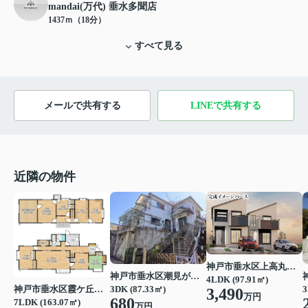
mandai(万代) 垂水多聞店
1437ｍ（18分）
すべて見る
メールで共有する
LINEで共有する
近隣の物件
神戸市垂水区上高丸３丁目
神戸市垂水区潮見が丘１丁目
4LDK (97.91㎡)
3DK (87.33㎡)
神戸市垂水区霞ケ丘４丁目
3
3,490
万円
680
7LDK (163.07㎡)
万円