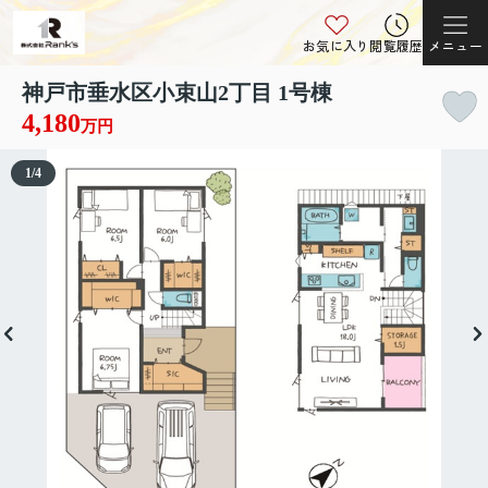
お気に入り
閲覧履歴
メニュー
神戸市垂水区小束山2丁目 1号棟
4,180
万円
1
/
4