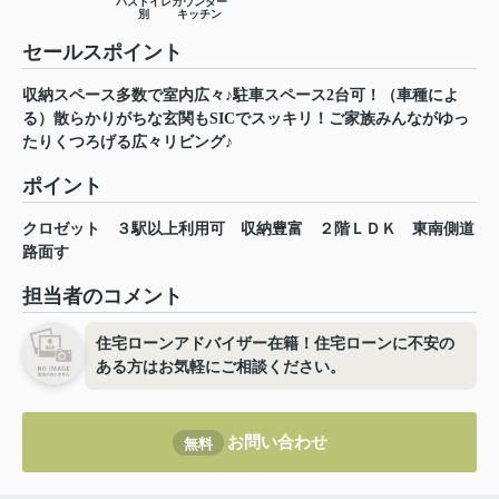
バストイレ
カウンター
別
キッチン
セールスポイント
収納スペース多数で室内広々♪駐車スペース2台可！（車種によ
る）散らかりがちな玄関もSICでスッキリ！ご家族みんながゆっ
たりくつろげる広々リビング♪
ポイント
クロゼット
３駅以上利用可
収納豊富
２階ＬＤＫ
東南側道
路面す
担当者のコメント
住宅ローンアドバイザー在籍！住宅ローンに不安の
ある方はお気軽にご相談ください。
お問い合わせ
無料