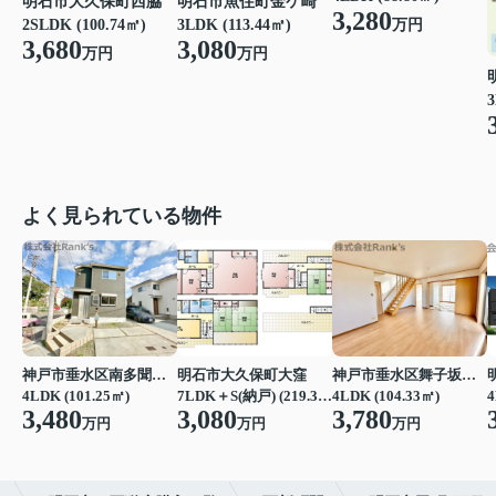
明石市魚住町金ケ崎
明石市大久保町西脇
3,280
万円
3LDK (113.44㎡)
2SLDK (100.74㎡)
3,080
3,680
万円
万円
3
よく見られている物件
神戸市垂水区南多聞台４丁目
明石市大久保町大窪
神戸市垂水区舞子坂３丁目
4LDK (101.25㎡)
7LDK＋S(納戸) (219.39㎡)
4LDK (104.33㎡)
4
3,480
3,080
3,780
万円
万円
万円