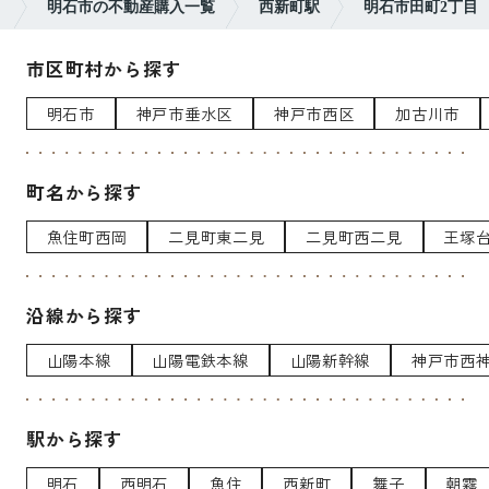
）
明石市の不動産購入一覧
西新町駅
明石市田町2丁目
市区町村から探す
明石市
神戸市垂水区
神戸市西区
加古川市
町名から探す
魚住町西岡
二見町東二見
二見町西二見
王塚
沿線から探す
山陽本線
山陽電鉄本線
山陽新幹線
神戸市西
駅から探す
明石
西明石
魚住
西新町
舞子
朝霧