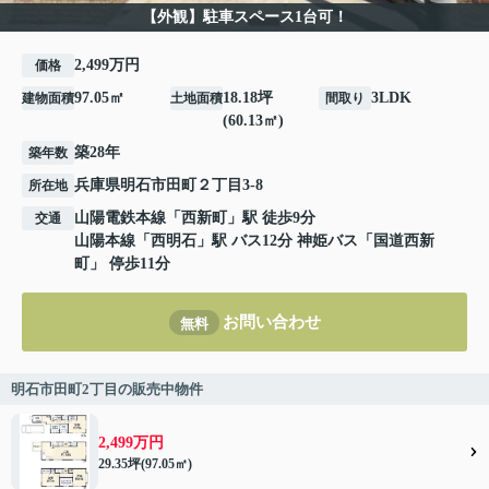
【外観】駐車スペース1台可！
2,499万円
価格
97.05㎡
18.18坪
3LDK
建物面積
土地面積
間取り
(60.13㎡)
築28年
築年数
兵庫県
明石市
田町
２丁目3-8
所在地
山陽電鉄本線
「
西新町
」駅 徒歩9分
交通
山陽本線
「
西明石
」駅 バス12分 神姫バス「国道西新
町」 停歩11分
お問い合わせ
無料
明石市田町2丁目の販売中物件
2,499万円
29.35坪(97.05㎡)