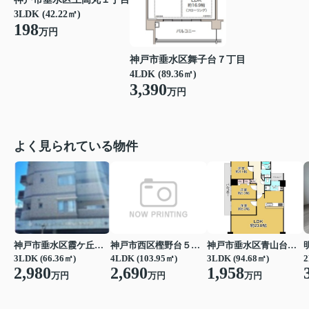
3LDK (42.22㎡)
198
万円
神戸市垂水区舞子台７丁目
4LDK (89.36㎡)
3,390
万円
よく見られている物件
神戸市垂水区霞ケ丘４丁目
神戸市西区樫野台５丁目
神戸市垂水区青山台７丁目
3LDK (66.36㎡)
4LDK (103.95㎡)
3LDK (94.68㎡)
2
2,980
2,690
1,958
万円
万円
万円