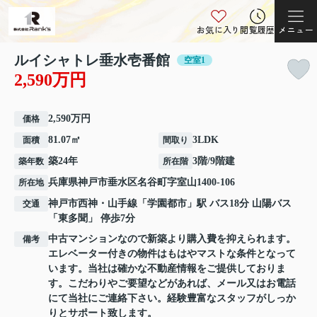
お気に入り
閲覧履歴
メニュー
ルイシャトレ垂水壱番館
空室1
2,590万円
2,590万円
価格
81.07㎡
3LDK
面積
間取り
築24年
3階/9階建
築年数
所在階
兵庫県
神戸市垂水区
名谷町
字室山1400-106
所在地
神戸市西神・山手線
「
学園都市
」駅 バス18分 山陽バス
交通
「東多聞」 停歩7分
中古マンションなので新築より購入費を抑えられます。
備考
エレベーター付きの物件はもはやマストな条件となって
います。当社は確かな不動産情報をご提供しておりま
す。こだわりやご要望などがあれば、メール又はお電話
にて当社にご連絡下さい。経験豊富なスタッフがしっか
りとサポート致します。