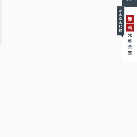
無
料
売却査定
に
な