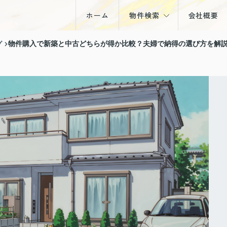
ホーム
物件検索
会社概要
戸建
グ
物件購入で新築と中古どちらが得か比較？夫婦で納得の選び方を解
マンション
土地
収益物件