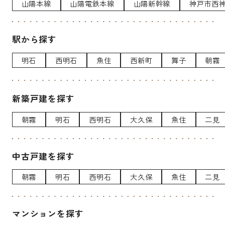
山陽本線
山陽電鉄本線
山陽新幹線
神戸市西
駅から探す
明石
西明石
魚住
西新町
舞子
朝霧
新築戸建を探す
朝霧
明石
西明石
大久保
魚住
二見
中古戸建を探す
朝霧
明石
西明石
大久保
魚住
二見
マンションを探す