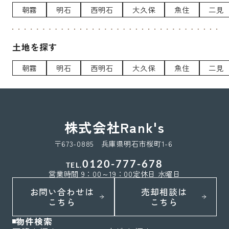
朝霧
明石
西明石
大久保
魚住
二見
土地を探す
朝霧
明石
西明石
大久保
魚住
二見
株式会社Rank's
〒673-0885 兵庫県明石市桜町1-6
0120-777-678
TEL.
営業時間 9：00～19：00
定休日 水曜日
お問い合わせは
売却相談は
こちら
こちら
物件検索