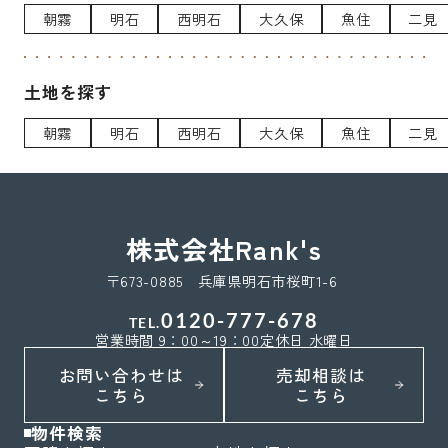
朝霧
明石
西明石
大久保
魚住
二見
土地を探す
朝霧
明石
西明石
大久保
魚住
二見
株式会社Rank's
〒673-0885 兵庫県明石市桜町1-6
0120-777-678
TEL.
営業時間 9：00～19：00
定休日 水曜日
お問い合わせは
売却相談は
こちら
こちら
物件検索