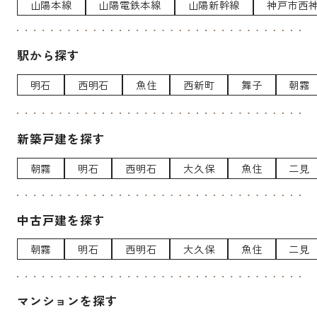
山陽本線
山陽電鉄本線
山陽新幹線
神戸市西
駅から探す
明石
西明石
魚住
西新町
舞子
朝霧
新築戸建を探す
朝霧
明石
西明石
大久保
魚住
二見
中古戸建を探す
朝霧
明石
西明石
大久保
魚住
二見
マンションを探す